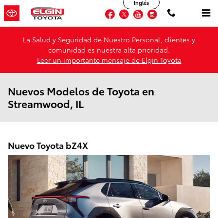
Inglés
Saltar al contenido principal
Facebook
Twitter
YouTube
Instagram
La Salud y Seguridad de Nuestro Personal, clientes y
comunidad es nuestra alta prioridad.
Leer un importante mensaje de Elgin Toyota
Nuevos Modelos de Toyota en
Streamwood, IL
Nuevo Toyota bZ4X