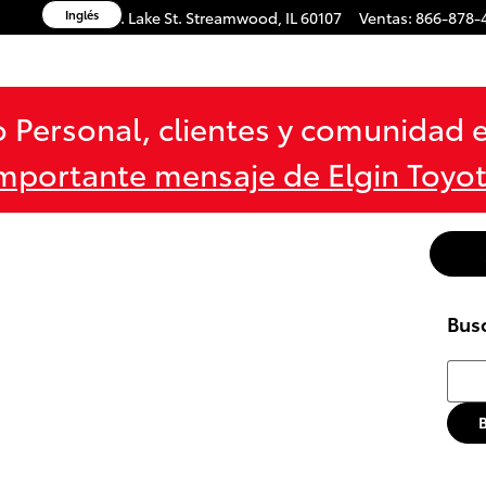
Inglés
1600 W. Lake St.
Streamwood
,
IL
60107
Ventas
:
866-878-
 Personal, clientes y comunidad e
mportante mensaje de Elgin Toyo
Bus
Busca