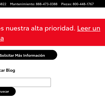
4822
Mantenimiento
:
888-473-0388
Piezas
:
800-448-1767
s nuestra alta prioridad.
Leer un
ta
Solicitar Más Información
car Blog
r Blog
Buscar