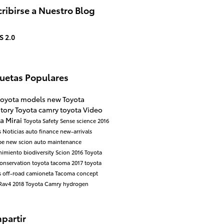
ribirse a Nuestro Blog
S 2.0
quetas Populares
toyota models
new Toyota
ntory
Toyota camry
toyota
Video
a Mirai
Toyota Safety Sense
science
2016
s
Noticias
auto finance
new-arrivals
be
new scion
auto maintenance
nimiento
biodiversity
Scion
2016 Toyota
onservation
toyota tacoma
2017 toyota
s
off-road
camioneta
Tacoma
concept
Rav4
2018 Toyota Camry
hydrogen
partir