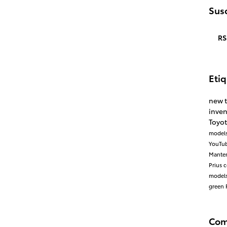
Susc
RS
Eti
new 
inve
Toyot
model
YouTu
Mante
Prius
c
model
green
Com