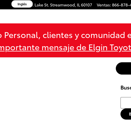
Inglés
1600 W. Lake St.
Streamwood
,
IL
60107
Ventas
:
866-878-
 Personal, clientes y comunidad e
mportante mensaje de Elgin Toyo
Bus
Busca