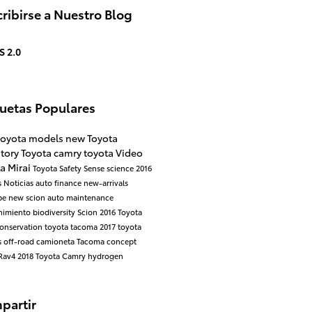
ribirse a Nuestro Blog
S 2.0
quetas Populares
toyota models
new Toyota
ntory
Toyota camry
toyota
Video
a Mirai
Toyota Safety Sense
science
2016
s
Noticias
auto finance
new-arrivals
be
new scion
auto maintenance
nimiento
biodiversity
Scion
2016 Toyota
onservation
toyota tacoma
2017 toyota
s
off-road
camioneta
Tacoma
concept
Rav4
2018 Toyota Camry
hydrogen
partir