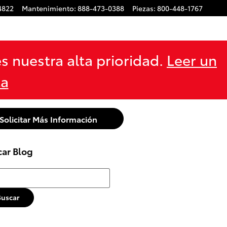
4822
Mantenimiento
:
888-473-0388
Piezas
:
800-448-1767
s nuestra alta prioridad.
Leer un
ta
Solicitar Más Información
car Blog
r Blog
Buscar