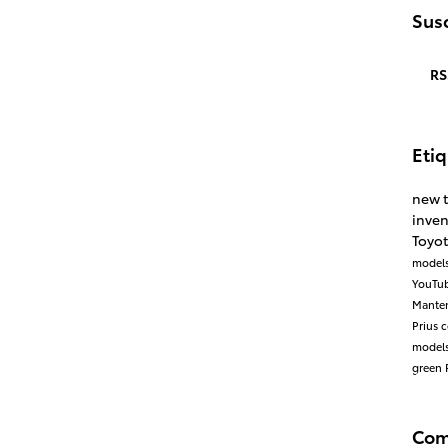
Susc
RS
Eti
new 
inve
Toyot
model
YouTu
Mante
Prius
c
model
green
Com